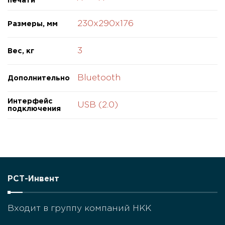
печати
термотрансферная печать, 203dpi, 152мм/сек,
108мм, USB2, WIFI, отделитель
230x290x176
Размеры, мм
28.0GW.0133 Принтер этикеток
Dascom DL-210
3
Вес, кг
45200
₽
термотрансферная печать, 203dpi, 152мм/сек,
Bluetooth
Дополнительно
108мм, USB2, WIFI
28.0GW.0388 Принтер этикеток
Интерфейс
USB (2.0)
подключения
Dascom DL-210
43950
₽
термотрансферная печать, 203dpi, 152мм/сек,
108мм, USB2, Ethernet, отделитель
28.0GW.0132 Принтер этикеток
РСТ-Инвент
Dascom DL-210
42300
₽
термотрансферная печать, 203dpi, 152мм/сек,
Входит в группу компаний НКК
108мм, USB2, Ethernet