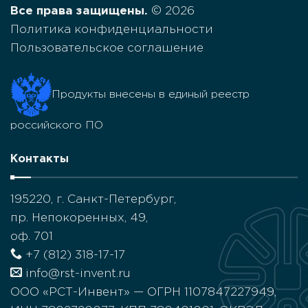
Все права защищены.
© 2026
28.0GW.0386 Принтер этикеток
Политика конфиденциальности
Dascom DL-210
Пользовательское соглашение
42200
₽
термотрансферная печать, 203dpi, 152мм/сек,
108мм, USB2, параллельный порт, отделитель
Продукты внесены в единый реестр
28.0GW.0387 Принтер этикеток
Dascom DL-210
российского ПО
41200
₽
Контакты
термотрансферная печать, 203dpi, 152мм/сек,
108мм, USB2, Serial1, отделитель
195220, г. Санкт-Петербург,
28.0GW.0130 Принтер этикеток
Dascom DL-210
пр. Непокоренных, 49,
41100
₽
оф. 701
термотрансферная печать, 203dpi, 152мм/сек,
+7 (812) 318-17-17
108мм, USB2, параллельный порт
info@rst-invent.ru
28.0GW.0384 Принтер этикеток
ООО «РСТ-Инвент» — ОГРН 1107847227949,