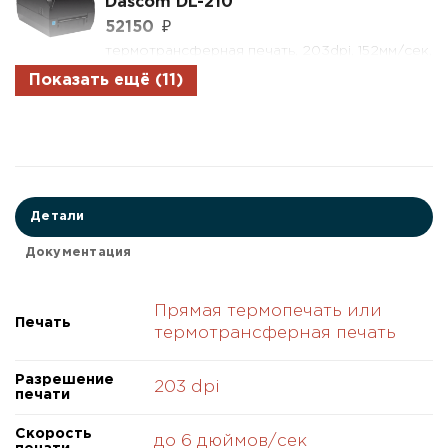
Dascom DL-210
52150
₽
термотрансферная печать, 203dpi, 152мм/сек,
108мм, USB2, параллельный порт, отрезчик
Показать ещё (11)
28.0GW.0643 Принтер этикеток
Dascom DL-210
51200
₽
термотрансферная печать, 203dpi, 152мм/сек,
108мм, USB2, Serial1, отрезчик
Детали
28.0GW.0640 Принтер этикеток
Документация
Dascom DL-210
49900
₽
Прямая термопечать или
термотрансферная печать, 203dpi, 152мм/сек,
Печать
термотрансферная печать
108мм, USB2, отрезчик
Разрешение
28.0GW.0389 Принтер этикеток
203 dpi
печати
Dascom DL-210
46950
₽
Скорость
до 6 дюймов/сек