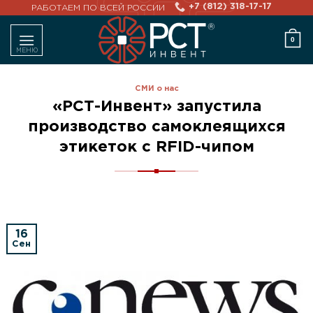
Skip
+7 (812) 318-17-17
РАБОТАЕМ ПО ВСЕЙ РОССИИ
to
0
content
СМИ о нас
«РСТ-Инвент» запустила
производство самоклеящихся
этикеток с RFID-чипом
16
Сен