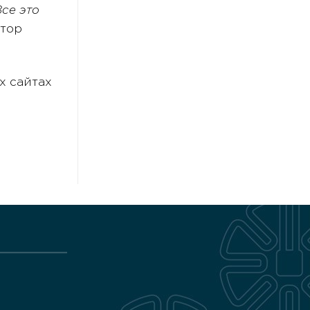
се это
ктор
х сайтах