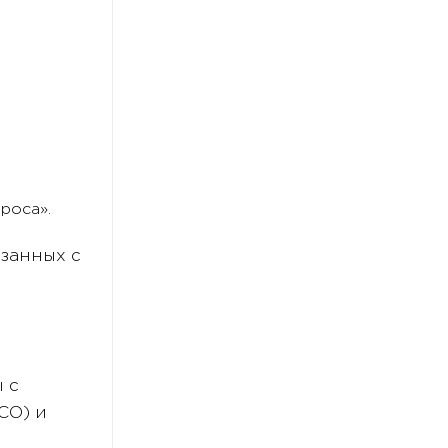
роса».
занных с
 с
СО) и