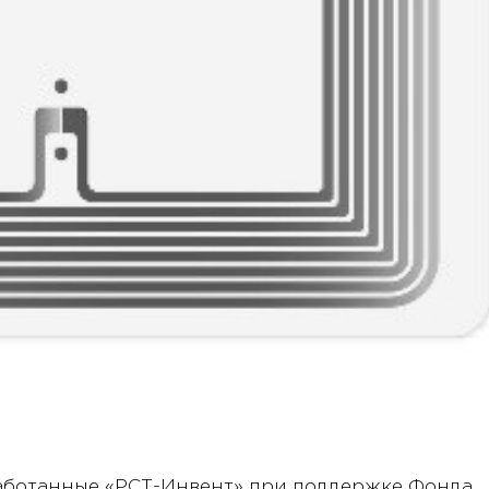
зработанные «РСТ-Инвент» при поддержке Фонда