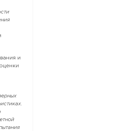
асти
ения
и
ования и
 оценки
верных
истиках.
а
ретной
спытания