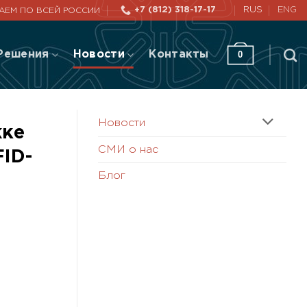
+7 (812) 318-17-17
RUS
ENG
АЕМ ПО ВСЕЙ РОССИИ
Решения
Новости
Контакты
0
Новости
жке
СМИ о нас
ID-
Блог