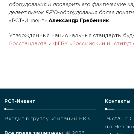
оборудования и проверить его фактические ха
делает рынок
RFID
-оборудования более понят
«РСТ-Инвент»
Александр Гребенник
.
Утвержденные национальные стандарты буд
Росстандарта
и
ФГБУ «Российский институт 
РСТ-Инвент
Контакты
Входит в группу компаний НКК
195220, г.
пр. Непоко
Все права защищены.
© 2026